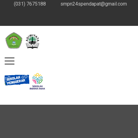
(031) 7675188
smpn24spendapat@gmail.com