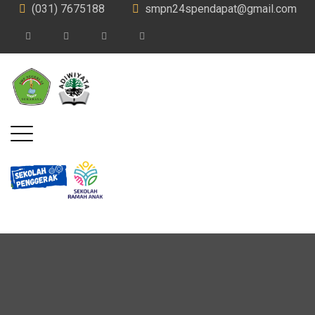
(031) 7675188
smpn24spendapat@gmail.com