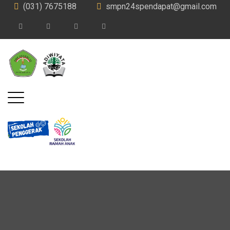
(031) 7675188
smpn24spendapat@gmail.com