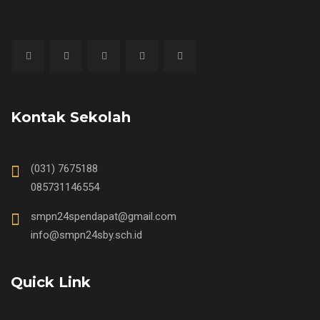
Kontak Sekolah
(031) 7675188
085731146554
smpn24spendapat@gmail.com
info@smpn24sby.sch.id
Quick Link