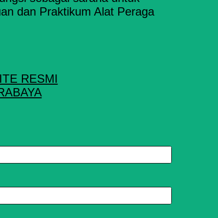
an dan Praktikum Alat Peraga
.
ITE RESMI
RABAYA