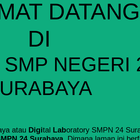
MAT DATANG
DI
 SMP NEGERI 
URABAYA
aya atau
Digi
tal
Lab
oratory
SMPN 24 Sur
 SMPN 24 Surabaya
. Dimana laman ini ber