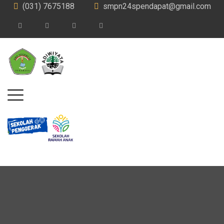
(031) 7675188
smpn24spendapat@gmail.com