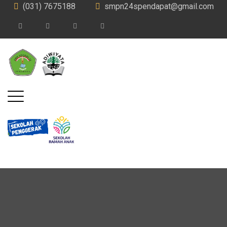
(031) 7675188
smpn24spendapat@gmail.com