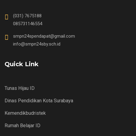
(031) 7675188
085731146554
smpn24spendapat@gmail.com
info@smpn24sby.sch.id
Quick Link
Tunas Hijau ID
Dinas Pendidikan Kota Surabaya
Kemendikbudristek
Rumah Belajar ID