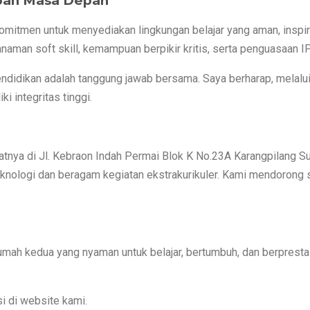
pan Masa Depan
omitmen untuk menyediakan lingkungan belajar yang aman, inspir
nanaman
soft skill
, kemampuan berpikir kritis, serta penguasaan 
Pendidikan adalah tanggung jawab bersama. Saya berharap, melalui
i integritas tinggi.
patnya di Jl. Kebraon Indah Permai Blok K No.23A Karangpilang S
 teknologi dan beragam kegiatan ekstrakurikuler. Kami mendor
rumah kedua yang nyaman untuk belajar, bertumbuh, dan berprest
i di website kami.