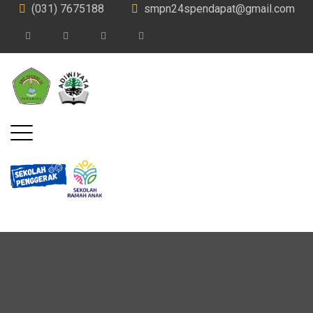
(031) 7675188
smpn24spendapat@gmail.com